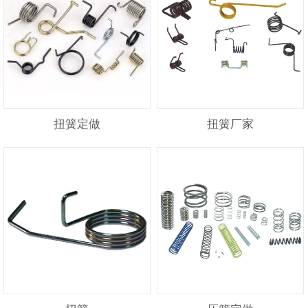
扭簧定做
扭簧厂家