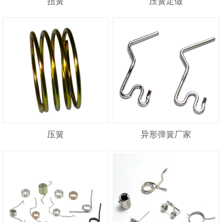
扭簧
压簧定做
压簧
异形弹簧厂家